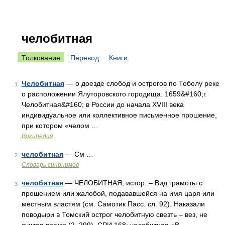
челобитная
Толкование
Перевод
Книги
Челобитная
— о доезде слобод и острогов по Тоболу реке
1
о расположении Ялуторовского городища. 1659&#160;г.
Челобитная&#160; в России до начала XVIII века
индивидуальное или коллективное письменное прошение,
при котором «челом …
Википедия
челобитная
— См …
2
Словарь синонимов
челобитная
— ЧЕЛОБИТНАЯ, истор. – Вид грамоты с
3
прошением или жалобой, подававшейся на имя царя или
местным властям (см. Самотик Пасс. сл. 92). Наказали
поводыри в Томский острог челобитную свезть – вез, не