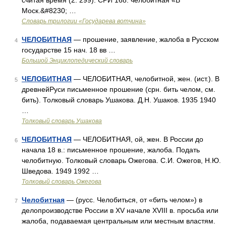
считая время (2. 299). СРИ 168: челобитная «В
Моск.&#8230; …
Словарь трилогии «Государева вотчина»
ЧЕЛОБИТНАЯ
— прошение, заявление, жалоба в Русском
4
государстве 15 нач. 18 вв …
Большой Энциклопедический словарь
ЧЕЛОБИТНАЯ
— ЧЕЛОБИТНАЯ, челобитной, жен. (ист.). В
5
древнейРуси письменное прошение (срн. бить челом, см.
бить). Толковый словарь Ушакова. Д.Н. Ушаков. 1935 1940
…
Толковый словарь Ушакова
ЧЕЛОБИТНАЯ
— ЧЕЛОБИТНАЯ, ой, жен. В России до
6
начала 18 в.: письменное прошение, жалоба. Подать
челобитную. Толковый словарь Ожегова. С.И. Ожегов, Н.Ю.
Шведова. 1949 1992 …
Толковый словарь Ожегова
Челобитная
— (русс. Челобиться, от «бить челом») в
7
делопроизводстве России в XV начале XVIII в. просьба или
жалоба, подаваемая центральным или местным властям.