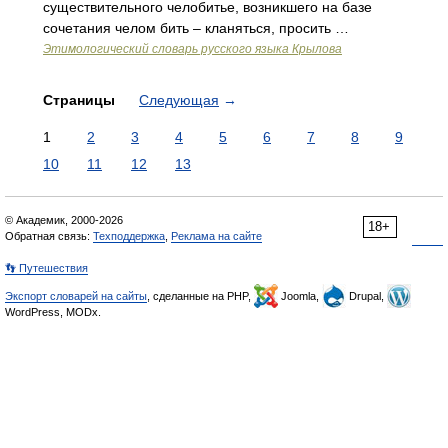
существительного челобитье, возникшего на базе
сочетания челом бить – кланяться, просить …
Этимологический словарь русского языка Крылова
Страницы
Следующая
→
1
2
3
4
5
6
7
8
9
10
11
12
13
© Академик, 2000-2026
18+
Обратная связь:
Техподдержка
,
Реклама на сайте
👣 Путешествия
Экспорт словарей на сайты
, сделанные на PHP,
Joomla,
Drupal,
WordPress, MODx.