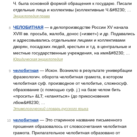
Ч. была основной формой обращения к государю. Писали
отдельные лица и коллективы (коллективные Ч.&#8230; …
Энциклопедия права
ЧЕЛОБИТНАЯ
— в делопроизводстве России XV начала
8
XVIII вв. просьба, жалоба, донос («извет») и др. Подавались
и адресовывались отдельными лицами и коллективами
дворян, посадских людей, крестьян и т.д. в центральные и
местные государственные учреждения, на имя&#8230; …
Юридическая энциклопедия
челобитная
— Искон. Возникло в результате универбации
9
фразеологич. оборота челобитная грамота, в котором
челобитная суф. производное от челобитье, сложносуф.
образование (с помощью суф. j ) на базе челом бить
«просить» &LT; «кланяться» (до прикосновения
лбом&#8230; …
Этимологический словарь русского языка
челобитная
— Это старинное название письменного
10
прошения образовалось от словосочетания челобитная
грамота. Прилагательное челобитная образовано от